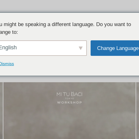
u might be speaking a different language. Do you want to
ange to:
イテム:
結婚指輪・ペアリング
English
Change Language
結婚指輪とペアリングのデザイン集
下記コースで手作りされた作品をご紹介します
Dismiss
手作り結婚指輪コース
手作りペアリングコース