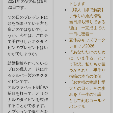
2021年の父の日は6月
トします
20日です。
【職人目線で解説】
手作りの婚約指輪
父の日のプレゼントに
当日持ち帰りできる
頭を悩ませている方も
理由 ー完成までの
多いのではないでしょ
一日に密着ー
うか。今年は、ご自身
夏休みキッズワーク
で手作りしたネクタイ
ショップ2026
ピンのプレゼントはい
「あなただけのため
かがでしょうか。
に、いま作る」とい
結婚指輪を作っている
う贅沢。私たちが気
プロの職人と一緒に作
づかされた、手作り
るシルバー製のネクタ
指輪の本当の価値
イピンです。
【お客様の物語】愛
アルファベット刻印や
犬との日々。その歩
槌目を打って、オリジ
みを「一生の守護」
ナルのタイピンを製作
として刻むゴールド
することができます。
バングル
オプションで誕生石を