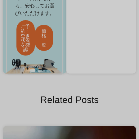
ら、安心してお選
びいただけます。
ご予
約・
価
空き
格
状況
一
を確
覧
認
Related Posts