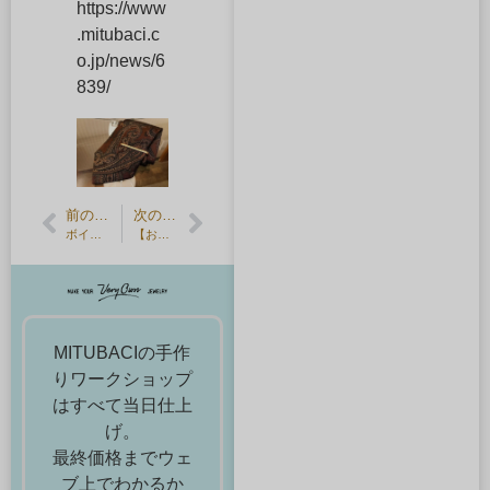
https://www
.mitubaci.c
o.jp/news/6
839/
前の記事
次の記事
ボイスアニメージュの撮影がありました・石川界人様ご来店
【お客様の声】淡い雪のような槌目仕上げを施した結婚指輪
MITUBACIの手作
りワークショップ
はすべて当日仕上
げ。
最終価格までウェ
ブ上でわかるか