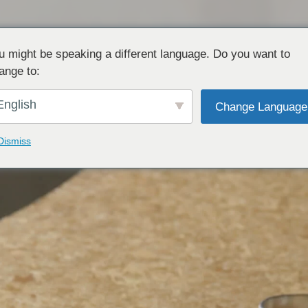
u might be speaking a different language. Do you want to
ange to:
English
Change Language
Dismiss