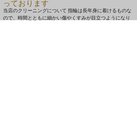
っております
当店のクリーニングについて 指輪は長年身に着けるものな
ので、時間とともに細かい傷やくすみが目立つようになり
ますよね。MITUBACIではリングのクリーニングは永年無
料ですので、お気軽にご相談ください。指輪はご郵送いた
だく […]
SITEMAP
ご予約・お問い合わせ
一日の流れ
価格一覧
デザイン集
ブログ
よくあるご質問
アフターケア
会社概要
採用情報
個人情報保護方針