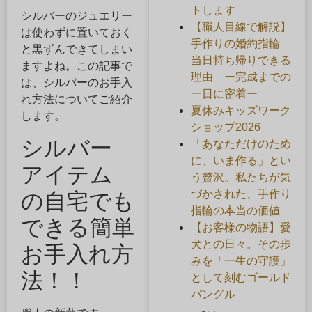
トします
シルバーのジュエリー
【職人目線で解説】
は使わずに置いておく
手作りの婚約指輪
と黒ずんできてしまい
当日持ち帰りできる
ますよね。この記事で
理由 ー完成までの
は、シルバーのお手入
一日に密着ー
れ方法についてご紹介
夏休みキッズワーク
します。
ショップ2026
シルバー
「あなただけのため
に、いま作る」とい
アイテム
う贅沢。私たちが気
づかされた、手作り
の自宅でも
指輪の本当の価値
できる簡単
【お客様の物語】愛
犬との日々。その歩
お手入れ方
みを「一生の守護」
法！！
として刻むゴールド
バングル