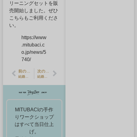
リーニングセットを販
売開始しました。ぜひ
こちらもご利用くださ
い。
https://www
.mitubaci.c
o.jp/news/5
740/
前の記事
次の記事
結婚指輪を買い替えるタイミングは？メリットやデメリット、抑えておくべきポイント
結婚記念日に手作りのジュエリーをプレゼント
MITUBACIの手作
りワークショップ
はすべて当日仕上
げ。