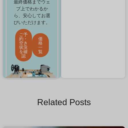
最終価格までウェ
ブ上でわかるか
ら、安心してお選
びいただけます。
ご予
約・
価
空き
格
状況
一
を確
覧
認
Related Posts