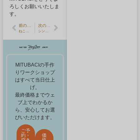
ろしくお願いいたしま
す。
前の記事
次の記事
ねこの刻印
シンガポール出張 – 番外編
MITUBACIの手作
りワークショップ
はすべて当日仕上
げ。
最終価格までウェ
ブ上でわかるか
ら、安心してお選
びいただけます。
ご予
約・
価
空き
格