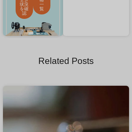
状況
一
を確
覧
認
Related Posts