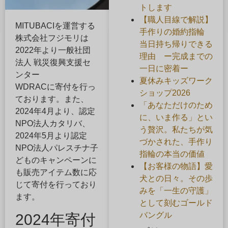
トします
【職人目線で解説】
MITUBACIを運営する
手作りの婚約指輪
株式会社フジモリは
当日持ち帰りできる
2022年より一般社団
理由 ー完成までの
法人 戦災復興支援セ
一日に密着ー
ンター
夏休みキッズワーク
WDRACに寄付を行っ
ショップ2026
ております。また、
「あなただけのため
2024年4月より、認定
に、いま作る」とい
NPO法人カタリバ、
う贅沢。私たちが気
2024年5月より認定
づかされた、手作り
NPO法人パレスチナ子
指輪の本当の価値
どものキャンペーンに
【お客様の物語】愛
も販売アイテム数に応
犬との日々。その歩
じて寄付を行っており
みを「一生の守護」
ます。
として刻むゴールド
バングル
2024年寄付