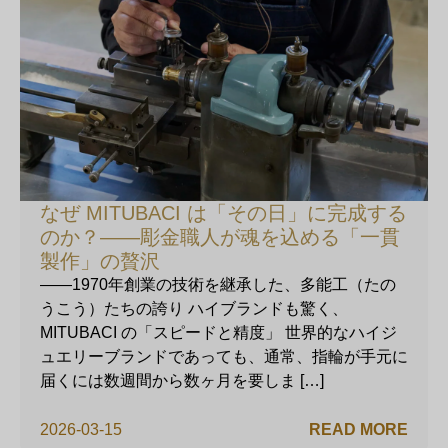
なぜ MITUBACI は「その日」に完成する
のか？——彫金職人が魂を込める「一貫
製作」の贅沢
——1970年創業の技術を継承した、多能工（たの
うこう）たちの誇り ハイブランドも驚く、
MITUBACI の「スピードと精度」 世界的なハイジ
ュエリーブランドであっても、通常、指輪が手元に
届くには数週間から数ヶ月を要しま […]
2026-03-15
READ MORE