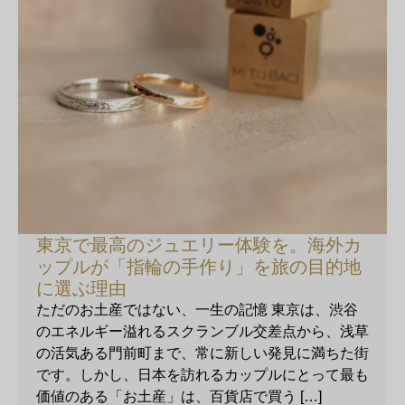
東京で最高のジュエリー体験を。海外カ
ップルが「指輪の手作り」を旅の目的地
に選ぶ理由
ただのお土産ではない、一生の記憶 東京は、渋谷
のエネルギー溢れるスクランブル交差点から、浅草
の活気ある門前町まで、常に新しい発見に満ちた街
です。しかし、日本を訪れるカップルにとって最も
価値のある「お土産」は、百貨店で買う […]