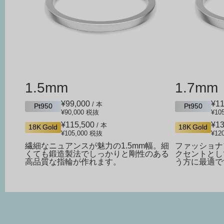
1.5mm
1.7mm
¥99,000
¥11
/ 本
Pt950
Pt950
¥90,000
税抜
¥10
¥115,500
¥13
/ 本
18K Gold
18K Gold
¥105,000
税抜
¥12
繊細なニュアンスが魅力の1.5mm幅。細
ファッショナ
くても鍛造製法でしっかりと剛性のある
クセントとし
高品質な指輪が作れます。
う方に最適で