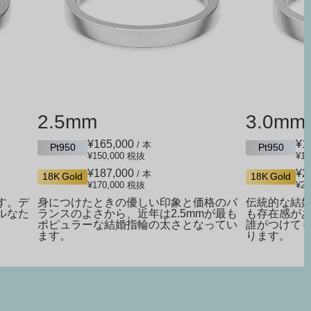
2.5mm
3.0mm
¥165,000
¥1
/ 本
Pt950
Pt950
¥150,000
税抜
¥18
¥187,000
¥2
/ 本
18K Gold
18K Gold
¥170,000
税抜
¥20
す。デ
身につけたときの優しい印象と価格のバ
伝統的な結婚
ルなた
ランスのよさから、近年は2.5mmが最も
も存在感が
。
ポピュラーな結婚指輪の太さとなってい
誰がつけて
ます。
ります。