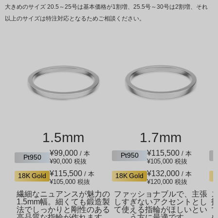
大きめのサイズ 20.5～25号は基本価格が1割増、25.5号～30号は2割増、それ
以上のサイズは特注対応となるためご相談ください。
1.5mm
1.7mm
¥99,000
¥115,500
/ 本
/ 本
Pt950
Pt950
¥90,000
税抜
¥105,000
税抜
¥115,500
¥132,000
/ 本
/ 本
18K Gold
18K Gold
1
¥105,000
税抜
¥120,000
税抜
繊細なニュアンスが魅力の
ファッショナブルで、主張
1.5mm幅。細くても鍛造製
しすぎないアクセントとし
法でしっかりと剛性のある
て使える指輪がほしいとい
高品質な指輪が作れます。
う方に最適です。