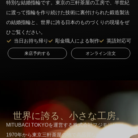
特別な結婚指輪です。東京の三軒茶屋の工房で、半世紀
に渡って指輪を作り続けた技術に裏付けられた鍛造製法
の結婚指輪と、世界に誇る日本のものづくりの現場をぜ
ひご覧ください。
当日お持ち帰り
彫金職人による制作
英語対応可
来店予約する
オンライン注文
世界に誇る、小さな工房。
MITUBACI TOKYOを運営する株式会社フジモリは、
1970年から東京三軒茶屋の地で高品質な結婚指輪を作り