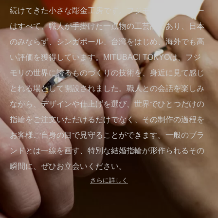
続けてきた小さな彫金工房です。フジモリのジュエリー
はすべて、職人が手掛けた一点物の工芸品であり、日本
のみならず、シンガポール、台湾をはじめ、海外でも高
い評価を獲得しています。MITUBACI TOKYOは、フジ
モリの世界に誇るものづくりの技術を、身近に見て感じ
とれる場として開設されました。職人との会話を楽しみ
ながら、デザインや仕上げを選び、世界でひとつだけの
指輪をご注文いただけるだけでなく、その制作の過程を
お客様ご自身の目で見守ることができます。一般のブラ
ンドとは一線を画す、特別な結婚指輪が形作られるその
瞬間に、ぜひお立会いください。
さらに詳しく