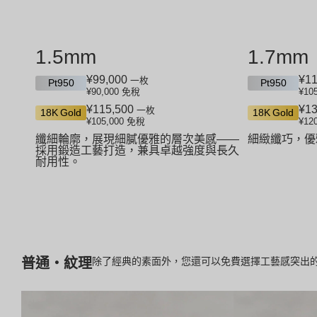
1.5mm
1.7mm
¥99,000
¥11
一枚
Pt950
Pt950
¥90,000
免稅
¥10
¥115,500
¥13
一枚
18K Gold
18K Gold
¥105,000
免稅
¥12
纖細輪廓，展現細膩優雅的層次美感——
細緻纖巧，優
採用鍛造工藝打造，兼具卓越強度與長久
耐用性。
普通・紋理
除了經典的素面外，您還可以免費選擇工藝感突出