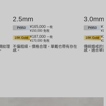
2.5mm
3.0mm
¥165,000
¥1
一枚
Pt950
Pt950
¥150,000
免稅
¥18
¥187,000
¥2
一枚
18K Gold
18K Gold
¥170,000
免稅
¥20
調紋理
不偏粗細，價格合理，單戴也帶有存在
傳統婚戒的寬
。
感。
感，適合單