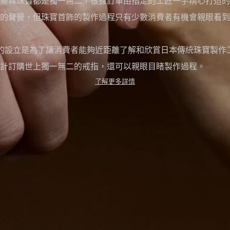
藤森珠寶都是獨一無二，根據訂單由指定的工匠一手精心打造的
的聲譽，但珠寶首飾的製作過程只有少數消費者有機會親眼看到
YO工坊的設立是為了讓消費者能夠近距離了解和欣賞日本傳統珠寶製
計訂購世上獨一無二的戒指，還可以親眼目睹製作過程。
了解更多詳情