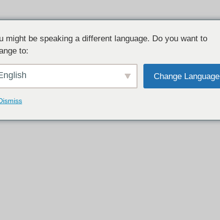
u might be speaking a different language. Do you want to
ange to:
English
Change Language
SHOP
Dismiss
看製作過程