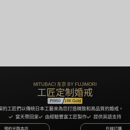
MITUBACI 东京 BY FUJIMORI
工匠定制婚戒
Pt950
18K Gold
KYO資深的工匠們以傳統日本工藝來為您打造精致和高品質的婚戒。
當天帶回家
由經驗豐富工匠製作
提供英語支持
預約光臨本店
在線訂購