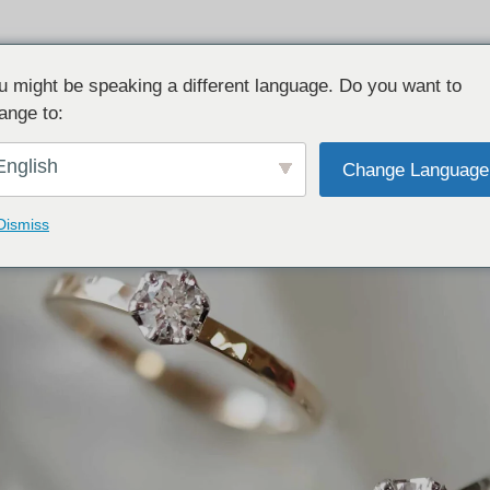
u might be speaking a different language. Do you want to
ange to:
English
Change Language
Dismiss