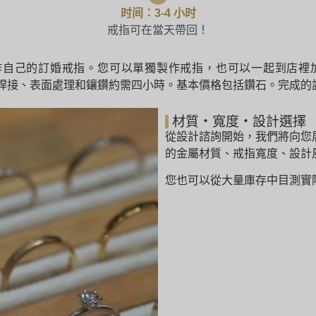
时间：3-4 小时
戒指可在當天帶回！
自己的訂婚戒指。您可以單獨製作戒指，也可以一起到店裡加工
形、焊接、表面處理和鑲鑽約需四小時。基本價格包括鑽石。完成
材質・寬度・設計選擇
從設計諮詢開始，我們將向您
的金屬材質、戒指寬度、設計
您也可以從大量庫存中目測實