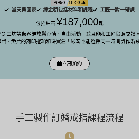
Pt950
18K Gold
當天帶回家
總金額包括材料和課程
工匠一對一帶課
¥187,000
包括鉆石
起
 TOKYO 工坊讓顧客能放鬆心情、自由活動、並且能和工匠隨意
學費、免費的刻印選項和珠寶盒！顧客也能選擇同一時間製作婚
。
立刻預約
手工製作訂婚戒指
課程流程