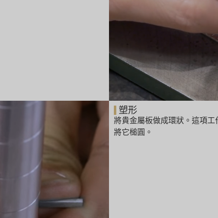
塑形
將貴金屬板做成環狀。這項工
將它槌圓。