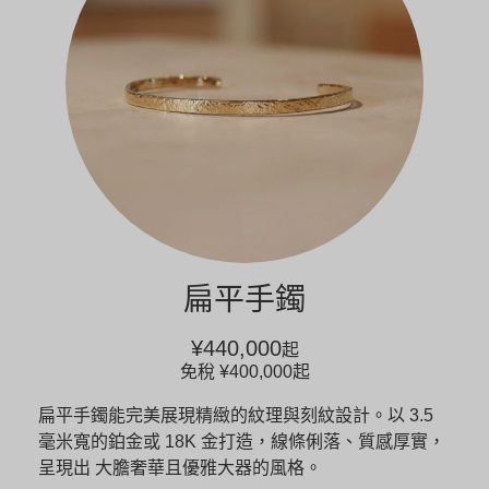
扁平手鐲
¥440,000
起
免稅
¥400,000
起
扁平手鐲能完美展現精緻的紋理與刻紋設計。以 3.5
毫米寬的鉑金或 18K 金打造，線條俐落、質感厚實，
呈現出 大膽奢華且優雅大器的風格。