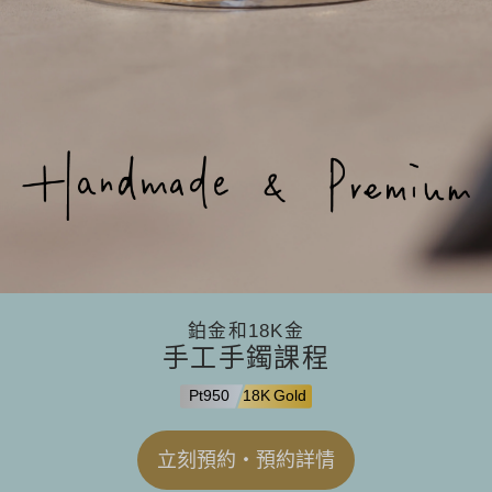
鉑金和18K金
手工手鐲課程
Pt950
18K Gold
立刻預約・預約詳情