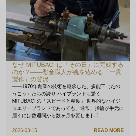
なぜ MITUBACI は「その日」に完成する
のか？——彫金職人が魂を込める「一貫
製作」の贅沢
——1970年創業の技術を継承した、多能工（たの
うこう）たちの誇り ハイブランドも驚く、
MITUBACI の「スピードと精度」 世界的なハイジ
ュエリーブランドであっても、通常、指輪が手元に
届くには数週間から数ヶ月を要しま […]
2026-03-15
READ MORE