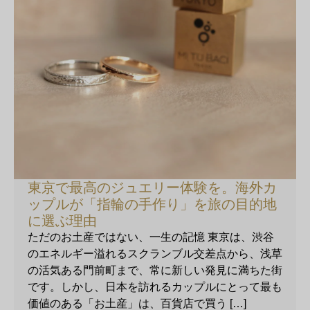
東京で最高のジュエリー体験を。海外カ
ップルが「指輪の手作り」を旅の目的地
に選ぶ理由
ただのお土産ではない、一生の記憶 東京は、渋谷
のエネルギー溢れるスクランブル交差点から、浅草
の活気ある門前町まで、常に新しい発見に満ちた街
です。しかし、日本を訪れるカップルにとって最も
価値のある「お土産」は、百貨店で買う […]