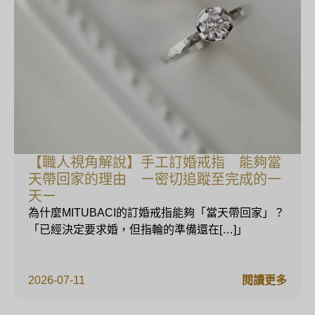
【職人視角解說】手工訂婚戒指 能夠當
天帶回家的理由 ー密切追蹤至完成的一
天ー
為什麼MITUBACI的訂婚戒指能夠「當天帶回家」？
「已經決定要求婚，但指輪的準備還在[…]」
2026-07-11
閱讀更多