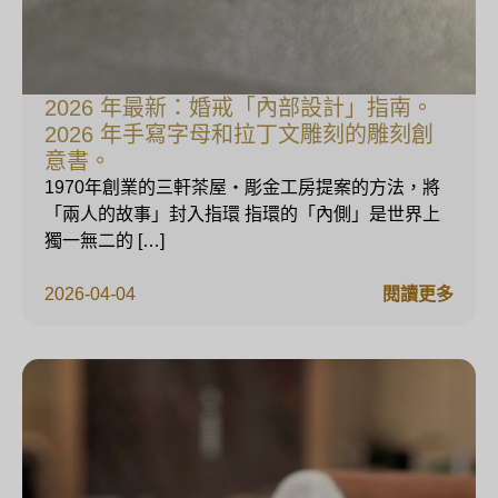
2026 年最新：婚戒「內部設計」指南。
2026 年手寫字母和拉丁文雕刻的雕刻創
意書。
1970年創業的三軒茶屋・彫金工房提案的方法，將
「兩人的故事」封入指環 指環的「內側」是世界上
獨一無二的 […]
2026-04-04
閱讀更多