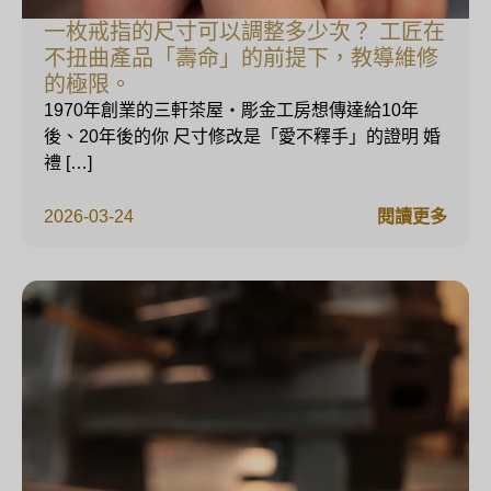
一枚戒指的尺寸可以調整多少次？ 工匠在
不扭曲產品「壽命」的前提下，教導維修
的極限。
1970年創業的三軒茶屋・彫金工房想傳達給10年
後、20年後的你 尺寸修改是「愛不釋手」的證明 婚
禮 […]
2026-03-24
閱讀更多