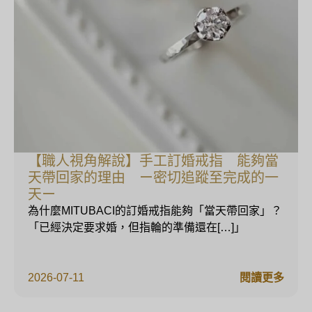
【職人視角解說】手工訂婚戒指 能夠當
天帶回家的理由 ー密切追蹤至完成的一
天ー
為什麼MITUBACI的訂婚戒指能夠「當天帶回家」？
「已經決定要求婚，但指輪的準備還在[…]」
2026-07-11
閱讀更多