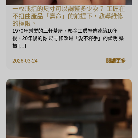
一枚戒指的尺寸可以調整多少次？ 工匠在
不扭曲產品「壽命」的前提下，教導維修
的極限。
1970年創業的三軒茶屋・彫金工房想傳達給10年
後、20年後的你 尺寸修改是「愛不釋手」的證明 婚
禮 […]
2026-03-24
閱讀更多