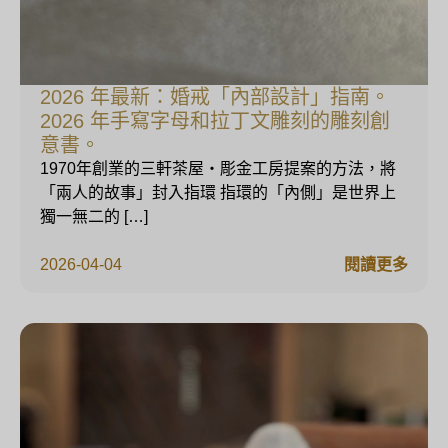
2026 年最新：婚戒「內部設計」指南。
2026 年手寫字母和拉丁文雕刻的雕刻創
意書。
1970年創業的三軒茶屋・彫金工房提案的方法，將
「兩人的故事」封入指環 指環的「內側」是世界上
獨一無二的 […]
2026-04-04
閱讀更多