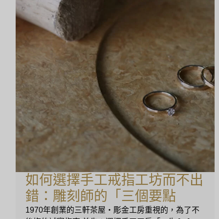
如何選擇手工戒指工坊而不出
錯：雕刻師的「三個要點
1970年創業的三軒茶屋・彫金工房重視的，為了不