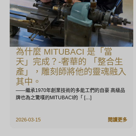
為什麼 MITUBACI 是「當
天」完成？-奢華的 「整合生
產」，雕刻師將他的靈魂融入
其中。
——繼承1970年創業技術的多能工們的自豪 高級品
牌也為之驚嘆的MITUBACI的「 […]
2026-03-15
閱讀更多