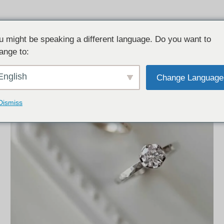
u might be speaking a different language. Do you want to
ange to:
English
Change Language
Dismiss