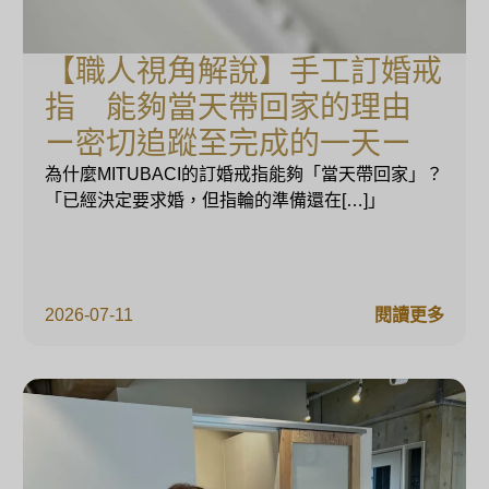
【職人視角解說】手工訂婚戒
指 能夠當天帶回家的理由
ー密切追蹤至完成的一天ー
為什麼MITUBACI的訂婚戒指能夠「當天帶回家」？
「已經決定要求婚，但指輪的準備還在[…]」
2026-07-11
閱讀更多