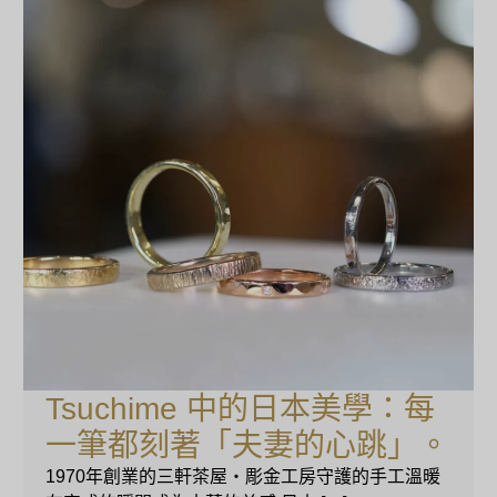
Tsuchime 中的日本美學：每
一筆都刻著「夫妻的心跳」。
1970年創業的三軒茶屋・彫金工房守護的手工溫暖