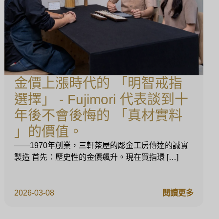
金價上漲時代的 「明智戒指
選擇」 - Fujimori 代表談到十
年後不會後悔的 「真材實料
」的價值。
——1970年創業，三軒茶屋的彫金工房傳達的誠實
製造 首先：歷史性的金價飆升。現在買指環 […]
2026-03-08
閱讀更多