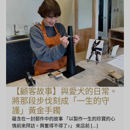
【顧客故事】與愛犬的日常。
將那段步伐刻成「一生的守
護」黃金手鐲
蘊含在一封郵件中的故事 「以製作一生的珍寶的心
情前來拜訪。興奮得不得了♪」 來店前 […]