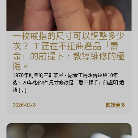
一枚戒指的尺寸可以調整多少
次？ 工匠在不扭曲產品「壽
命」的前提下，教導維修的極
限。
1970年創業的三軒茶屋・彫金工房想傳達給10年
後、20年後的你 尺寸修改是「愛不釋手」的證明 婚
禮 […]
2026-03-24
閱讀更多