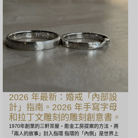
2026 年最新：婚戒「內部設
計」指南。2026 年手寫字母
和拉丁文雕刻的雕刻創意書。
1970年創業的三軒茶屋・彫金工房提案的方法，將
「兩人的故事」封入指環 指環的「內側」是世界上