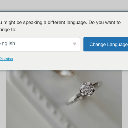
u might be speaking a different language. Do you want to
ange to:
English
Change Language
Dismiss