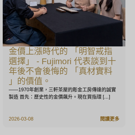
金價上漲時代的 「明智戒指
選擇」 - Fujimori 代表談到十
年後不會後悔的 「真材實料
」的價值。
——1970年創業，三軒茶屋的彫金工房傳達的誠實
製造 首先：歷史性的金價飆升。現在買指環 […]
2026-03-08
閱讀更多