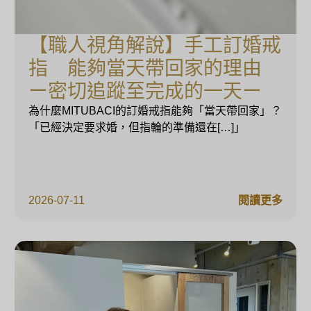
【職人視角解說】手工訂婚戒
指 能夠當天帶回家的理由
ー密切追蹤至完成的一天ー
為什麼MITUBACI的訂婚戒指能夠「當天帶回家」？
「已經決定要求婚，但指輪的準備還在[…]」
2026-07-11
閱讀更多