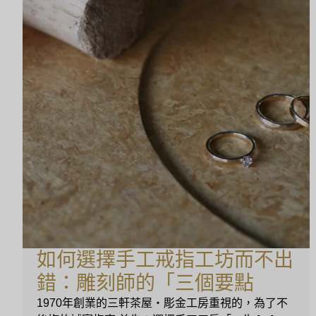
如何選擇手工戒指工坊而不出
錯：雕刻師的「三個要點
1970年創業的三軒茶屋・彫金工房重視的，為了不