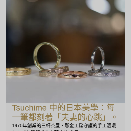
Tsuchime 中的日本美學：每
一筆都刻著「夫妻的心跳」。
1970年創業的三軒茶屋・彫金工房守護的手工溫暖