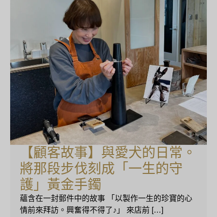
【顧客故事】與愛犬的日常。
將那段步伐刻成「一生的守
護」黃金手鐲
蘊含在一封郵件中的故事 「以製作一生的珍寶的心
情前來拜訪。興奮得不得了♪」 來店前 […]