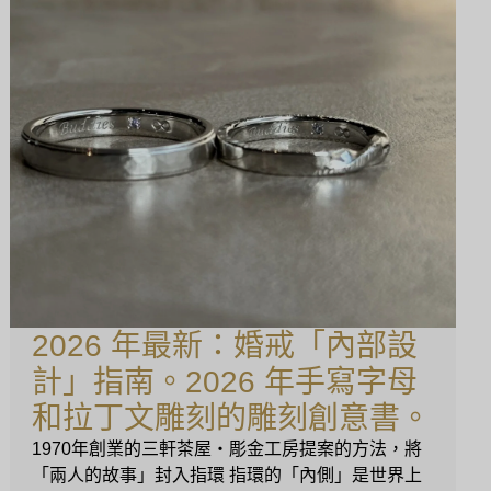
2026 年最新：婚戒「內部設
計」指南。2026 年手寫字母
和拉丁文雕刻的雕刻創意書。
1970年創業的三軒茶屋・彫金工房提案的方法，將
「兩人的故事」封入指環 指環的「內側」是世界上