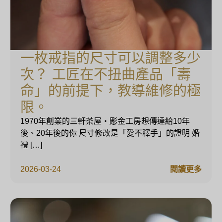
一枚戒指的尺寸可以調整多少
次？ 工匠在不扭曲產品「壽
命」的前提下，教導維修的極
限。
1970年創業的三軒茶屋・彫金工房想傳達給10年
後、20年後的你 尺寸修改是「愛不釋手」的證明 婚
禮 […]
2026-03-24
閱讀更多