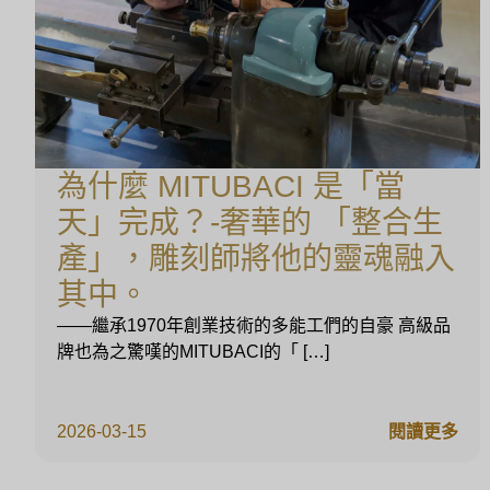
為什麼 MITUBACI 是「當
天」完成？-奢華的 「整合生
產」，雕刻師將他的靈魂融入
其中。
——繼承1970年創業技術的多能工們的自豪 高級品
牌也為之驚嘆的MITUBACI的「 […]
2026-03-15
閱讀更多