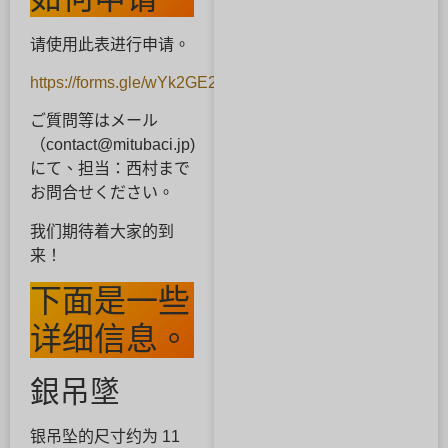
请使用此表进行申请。
https://forms.gle/wYk2GE2ySJavubBx5
ご質問等はメール
（contact@mitubaci.jp)
にて、担当：西村まで
お問合せください。
我们期待着大家的到
来！
下面是一些
详细信息。
銀吊墜
银吊坠的尺寸约为 11