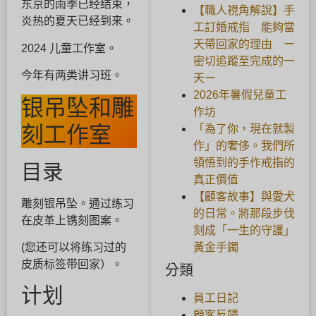
东京的雨季已经结束，
【職人視角解說】手
炎热的夏天已经到来。
工訂婚戒指 能夠當
天帶回家的理由 ー
2024 儿童工作室。
密切追蹤至完成的一
今年有两类讲习班。
天ー
2026年暑假兒童工
银吊坠和雕
作坊
刻工作室
「為了你，現在就製
作」的奢侈。我們所
領悟到的手作戒指的
目录
真正價值
【顧客故事】與愛犬
雕刻银吊坠。通过练习
的日常。將那段步伐
在皮革上镌刻图案。
刻成「一生的守護」
黃金手鐲
(您还可以将练习过的
皮质标签带回家）。
分類
计划
員工日記
顧客反饋