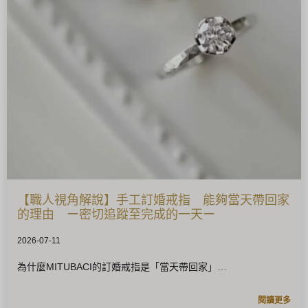
【職人視角解說】手工訂婚戒指 能夠當天帶回家
的理由 ー密切追蹤至完成的一天ー
2026-07-11
為什麼MITUBACI的訂婚戒指是「當天帶回家」
閱讀更多