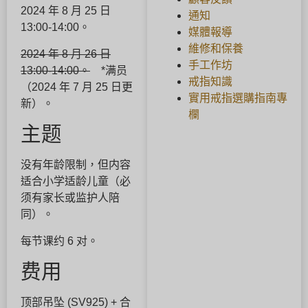
2024 年 8 月 25 日
通知
13:00-14:00。
媒體報導
維修和保養
2024 年 8 月 26 日
手工作坊
13:00-14:00。
*满员
戒指知識
（2024 年 7 月 25 日更
實用戒指選購指南專
新）。
欄
主题
没有年龄限制，但内容
适合小学适龄儿童（必
须有家长或监护人陪
同）。
每节课约 6 对。
费用
顶部吊坠 (SV925) + 合