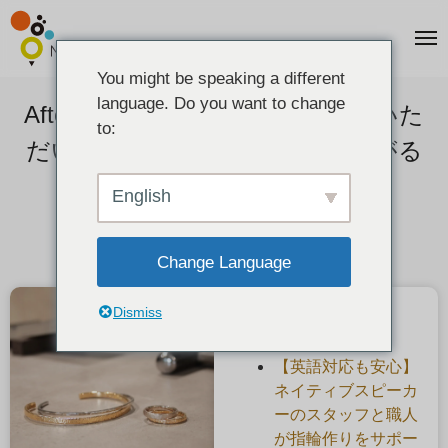
You might be speaking a different
language. Do you want to change
After the Rain そらる様にご制作いた
to:
だいたシルバーバングルと、繋がる
想いの輪
English
2026-02-06
Change Language
Dismiss
最近の投稿
【英語対応も安心】
ネイティブスピーカ
ーのスタッフと職人
が指輪作りをサポー