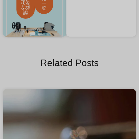
状況
一
を確
覧
認
Related Posts