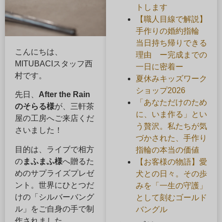
トします
【職人目線で解説】
手作りの婚約指輪
当日持ち帰りできる
こんにちは、
理由 ー完成までの
MITUBACIスタッフ西
一日に密着ー
村です。
夏休みキッズワーク
ショップ2026
先日、
After the Rain
「あなただけのため
のそらる様
が、三軒茶
に、いま作る」とい
屋の工房へご来店くだ
う贅沢。私たちが気
さいました！
づかされた、手作り
目的は、ライブで相方
指輪の本当の価値
の
まふまふ様
へ贈るた
【お客様の物語】愛
めのサプライズプレゼ
犬との日々。その歩
ント。世界にひとつだ
みを「一生の守護」
けの「シルバーバング
として刻むゴールド
ル」をご自身の手で制
バングル
作されました。