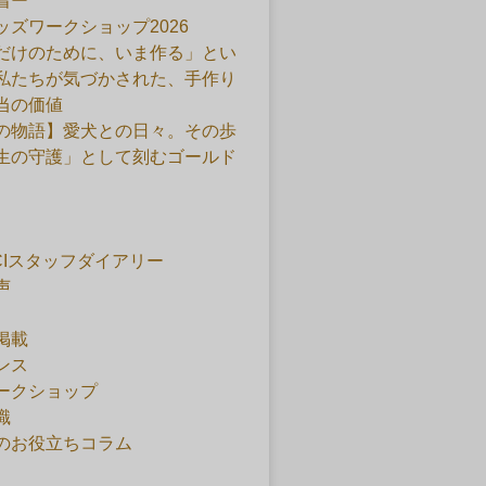
着ー
ッズワークショップ2026
だけのために、いま作る」とい
私たちが気づかされた、手作り
当の価値
の物語】愛犬との日々。その歩
生の守護」として刻むゴールド
ACIスタッフダイアリー
声
掲載
ンス
ークショップ
識
のお役立ちコラム