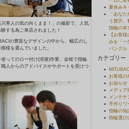
一日に密
夏休みキ
「あなた
う贅沢。
石川界人の気の向くまま！」の撮影で、人気
指輪の本
体験する為ご来店されました！
【お客様
BACIの豊富なデザインの中から、幅広のし
みを「一
目模様を選んでいました。
バングル
カテゴリー
使ってのロー付け(溶接)作業、金槌で指輪
、職人からのアドバイスやサポートを受けつ
MITUB
お客様の
お知らせ
メディア
メンテナ
手作りワ
指輪の知
指輪選び