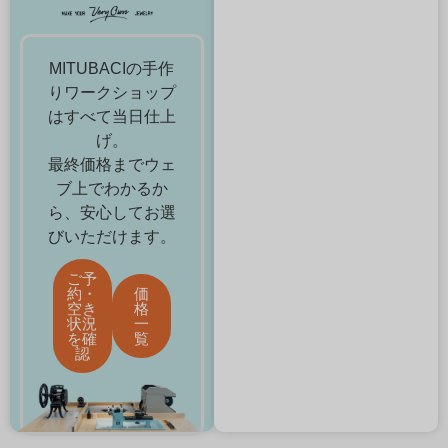
MITUBACIの手作
りワークショップ
はすべて当日仕上
げ。
最終価格までウェ
ブ上でわかるか
ら、安心してお選
びいただけます。
ご予
約・
価
空き
格
状況
一
を確
覧
認