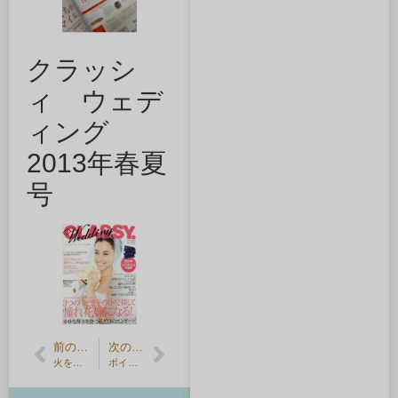
クラッシ
ィ ウェデ
ィング
2013年春夏
号
前の記事
次の記事
火を使う作業台とロウ付けに使う工具のお話
ボイスアニメージュの撮影がありました・石川界人様ご来店