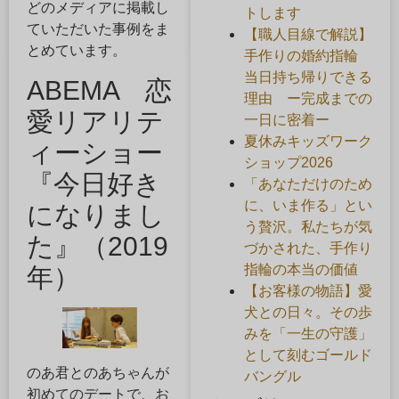
どのメディアに掲載し
トします
ていただいた事例をま
【職人目線で解説】
とめています。
手作りの婚約指輪
当日持ち帰りできる
ABEMA 恋
理由 ー完成までの
愛リアリテ
一日に密着ー
夏休みキッズワーク
ィーショー
ショップ2026
『今日好き
「あなただけのため
に、いま作る」とい
になりまし
う贅沢。私たちが気
た』（2019
づかされた、手作り
指輪の本当の価値
年）
【お客様の物語】愛
犬との日々。その歩
みを「一生の守護」
として刻むゴールド
のあ君とのあちゃんが
バングル
初めてのデートで、お