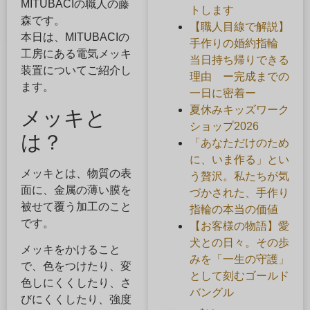
MITUBACIの職人の藤
トします
森です。
【職人目線で解説】
本日は、MITUBACIの
手作りの婚約指輪
工房にある電気メッキ
当日持ち帰りできる
装置についてご紹介し
理由 ー完成までの
ます。
一日に密着ー
夏休みキッズワーク
メッキと
ショップ2026
は？
「あなただけのため
に、いま作る」とい
メッキとは、物質の表
う贅沢。私たちが気
面に、金属の薄い膜を
づかされた、手作り
被せて覆う加工のこと
指輪の本当の価値
です。
【お客様の物語】愛
犬との日々。その歩
メッキをかけること
みを「一生の守護」
で、色をつけたり、変
として刻むゴールド
色しにくくしたり、さ
バングル
びにくくしたり、強度