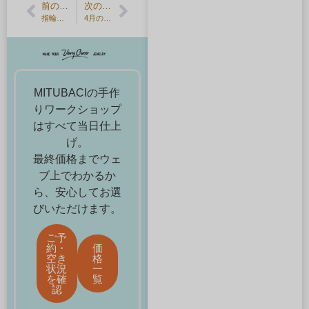
前の記事
次の記事
指輪をつけておでかけ・世田谷美術館のアアルト展
4月の誕生石・ダイヤモンド半額キャンペーン
MITUBACIの手作
りワークショップ
はすべて当日仕上
げ。
最終価格までウェ
ブ上でわかるか
ら、安心してお選
びいただけます。
ご予
約・
価
空き
格
状況
一
を確
覧
認