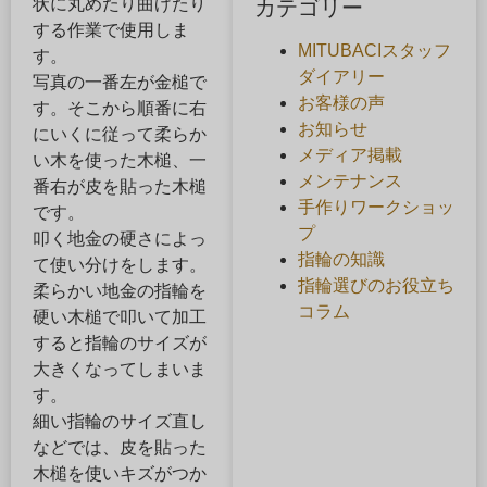
状に丸めたり曲げたり
カテゴリー
する作業で使用しま
MITUBACIスタッフ
す。
ダイアリー
写真の一番左が金槌で
お客様の声
す。そこから順番に右
お知らせ
にいくに従って柔らか
メディア掲載
い木を使った木槌、一
メンテナンス
番右が皮を貼った木槌
手作りワークショッ
です。
プ
叩く地金の硬さによっ
指輪の知識
て使い分けをします。
指輪選びのお役立ち
柔らかい地金の指輪を
コラム
硬い木槌で叩いて加工
すると指輪のサイズが
大きくなってしまいま
す。
細い指輪のサイズ直し
などでは、皮を貼った
木槌を使いキズがつか