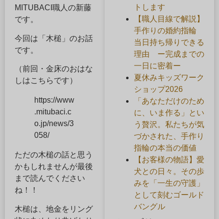
トします
MITUBACI職人の新藤
【職人目線で解説】
です。
手作りの婚約指輪
今回は「木槌」のお話
当日持ち帰りできる
です。
理由 ー完成までの
一日に密着ー
（前回・金床のおはな
夏休みキッズワーク
しはこちらです）
ショップ2026
https://www
「あなただけのため
.mitubaci.c
に、いま作る」とい
o.jp/news/3
う贅沢。私たちが気
058/
づかされた、手作り
指輪の本当の価値
ただの木槌の話と思う
【お客様の物語】愛
かもしれませんが最後
犬との日々。その歩
まで読んでください
みを「一生の守護」
ね！！
として刻むゴールド
バングル
木槌は、地金をリング