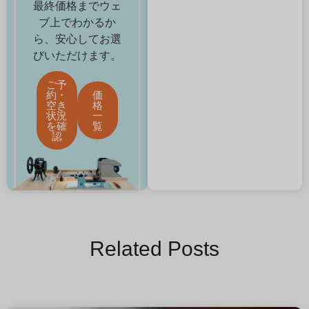
最終価格までウェ
ブ上でわかるか
ら、安心してお選
びいただけます。
ご予
約・
価
空き
格
状況
一
を確
覧
認
Related Posts