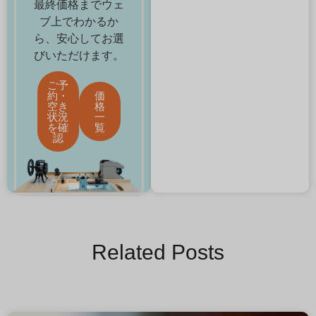
最終価格までウェ
ブ上でわかるか
ら、安心してお選
びいただけます。
ご予
約・
価
空き
格
状況
一
を確
覧
認
Related Posts