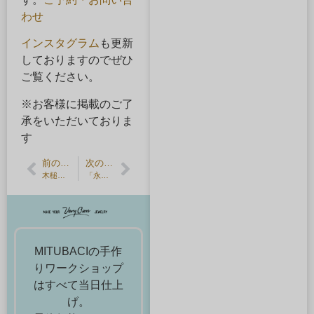
わせ
インスタグラム
も更新
しておりますのでぜひ
ご覧ください。
※お客様に掲載のご了
承をいただいておりま
す
前の記事
次の記事
木槌・彫金につかう道具のお話
「永遠のソール・ライター」展にいってきました
MITUBACIの手作
りワークショップ
はすべて当日仕上
げ。