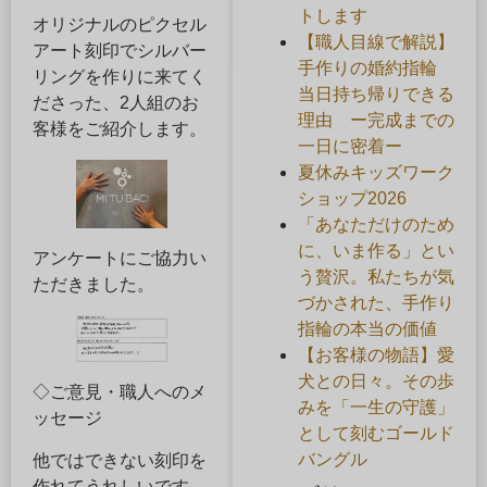
トします
オリジナルのピクセル
【職人目線で解説】
アート刻印でシルバー
手作りの婚約指輪
リングを作りに来てく
当日持ち帰りできる
ださった、2人組のお
理由 ー完成までの
客様をご紹介します。
一日に密着ー
夏休みキッズワーク
ショップ2026
「あなただけのため
に、いま作る」とい
アンケートにご協力い
う贅沢。私たちが気
ただきました。
づかされた、手作り
指輪の本当の価値
【お客様の物語】愛
犬との日々。その歩
◇ご意見・職人へのメ
みを「一生の守護」
ッセージ
として刻むゴールド
バングル
他ではできない刻印を
作れてうれしいです。