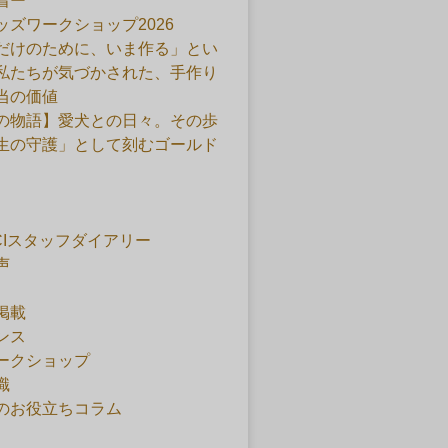
着ー
ッズワークショップ2026
だけのために、いま作る」とい
私たちが気づかされた、手作り
当の価値
の物語】愛犬との日々。その歩
生の守護」として刻むゴールド
ACIスタッフダイアリー
声
掲載
ンス
ークショップ
識
のお役立ちコラム