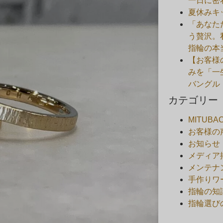
一日に密
夏休みキ
「あなた
う贅沢。
指輪の本
【お客様
みを「一
バングル
カテゴリー
MITUB
お客様の
お知らせ
メディア
メンテナ
手作りワ
指輪の知
指輪選び