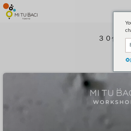
Yo
ch
３０代に