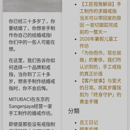
【工匠视角解说】手
工制作的求婚戒指
当天可以带回家的原
你已经三十多岁了，你
因 ー密切跟踪完成
要结婚了，你想亲手制
前的一整天ー
作你自己的结婚戒指!
2026年暑假儿童工
你们中的一些人可能在
作坊
想。
「为你而作，现在就
做」的奢侈。我们所
在这里，我们告诉你如
认识到的，手工戒指
何选择一个品牌和戒
的真正价值
指，当你到了三十多
【客户故事】与爱犬
岁，想亲手制作结婚戒
的日常。将其步履铭
指时，你不会后悔。
刻为「终身守护」的
MITUBACI在东京的
黄金手镯
Sangenjaya经营一家
分類
手工制作的婚戒作坊。
员工日记
即使是那些没有戒指制
顾客反馈