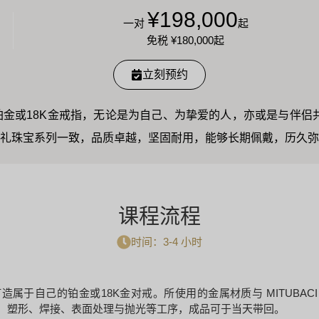
¥198,000
一对
起
免税
¥180,000
起
立刻预约
金或18K金戒指，无论是为自己、为挚爱的人，亦或是与伴侣
礼珠宝系列一致，品质卓越，坚固耐用，能够长期佩戴，历久弥
课程流程
时间：3-4 小时
于自己的铂金或18K金对戒。所使用的金属材质与 MITUBACI
字、塑形、焊接、表面处理与抛光等工序，成品可于当天带回。