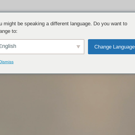
u might be speaking a different language. Do you want to
ange to:
English
Change Language
Dismiss