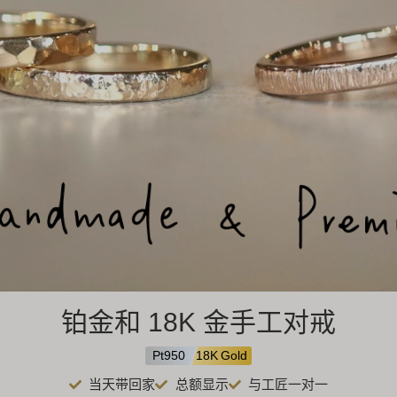
铂金和 18K 金手工对戒
Pt950
18K Gold
当天带回家
总额显示
与工匠一对一