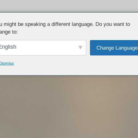
u might be speaking a different language. Do you want to
ange to:
English
Change Language
Dismiss