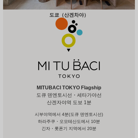
도쿄（산겐차야）
MITUBACI TOKYO Flagship
도큐 덴엔토시선・세타가야선
산겐자야역 도보 1분
시부야역에서 4분(도큐 덴엔토시선)
하라주쿠・오모테산도에서 10분
긴자・롯폰기 지역에서 20분