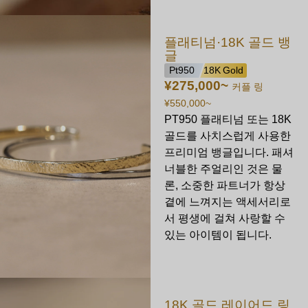
플래티넘·18K 골드 뱅
글
Pt950
18K Gold
¥275,000
~
커플 링
¥550,000
~
PT950 플래티넘 또는 18K
골드를 사치스럽게 사용한
프리미엄 뱅글입니다. 패셔
너블한 주얼리인 것은 물
론, 소중한 파트너가 항상
곁에 느껴지는 액세서리로
서 평생에 걸쳐 사랑할 수
있는 아이템이 됩니다.
18K 골드 레이어드 링