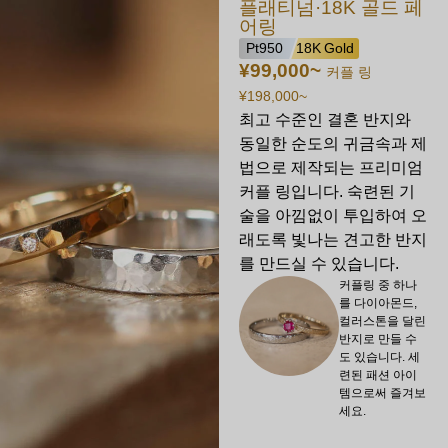
플래티넘·18K 골드 페
어링
Pt950
18K Gold
¥99,000
~
커플 링
¥198,000
~
최고 수준인 결혼 반지와
동일한 순도의 귀금속과 제
법으로 제작되는 프리미엄
커플 링입니다. 숙련된 기
술을 아낌없이 투입하여 오
래도록 빛나는 견고한 반지
를 만드실 수 있습니다.
커플링 중 하나
를 다이아몬드,
컬러스톤을 달린
반지로 만들 수
도 있습니다. 세
련된 패션 아이
템으로써 즐겨보
세요.