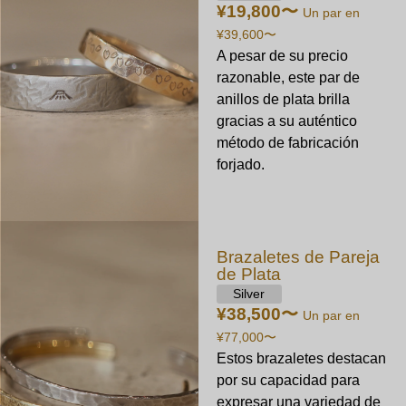
¥19,800
〜
Un par en
¥39,600
〜
A pesar de su precio
razonable, este par de
anillos de plata brilla
gracias a su auténtico
método de fabricación
forjado.
Brazaletes de Pareja
de Plata
Silver
¥38,500
〜
Un par en
¥77,000
〜
Estos brazaletes destacan
por su capacidad para
expresar una variedad de