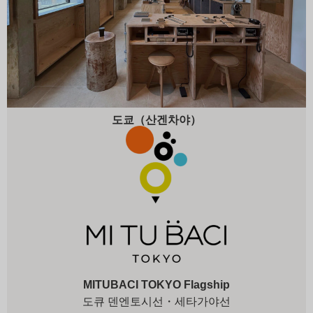
도쿄（산겐차야）
MITUBACI TOKYO Flagship
도큐 덴엔토시선・세타가야선