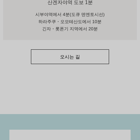
산겐자야역 도보 1분
시부야역에서 4분(도큐 덴엔토시선)
하라주쿠・오모테산도에서 10분
긴자・롯폰기 지역에서 20분
오시는 길