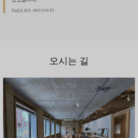
S님(도쿄도 세타가야구)
오시는 길