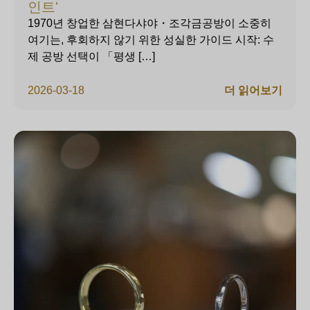
인트'
1970년 창업한 삼현다샤야・조각금공방이 소중히
여기는, 후회하지 않기 위한 성실한 가이드 시작: 수
제 공방 선택이 「평생 […]
2026-03-18
더 읽어보기