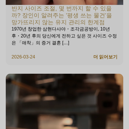
반지 사이즈 조절, 몇 번까지 할 수 있을
까? 장인이 알려주는 '평생 쓰는 물건'을
망가뜨리지 않는 유지 관리의 한계점
1970년 창업한 삼현다샤야・조각금공방이, 10년
후・20년 후의 당신에게 전하고 싶은 것 사이즈 수정
은 「애착」의 증거 결혼 […]
2026-03-24
더 읽어보기