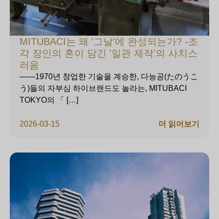
MITUBACI는 왜 '그날'에 완성되는가? -조
각 장인의 혼이 담긴 '일관 제작'의 사치스
러움
——1970년 창업한 기술을 계승한, 다능공(たのうこ
う)들의 자부심 하이브랜드도 놀라는, MITUBACI
TOKYO의 「 […]
2026-03-15
더 읽어보기