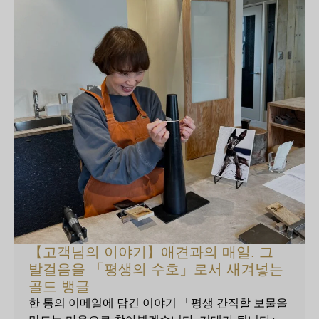
【고객님의 이야기】애견과의 매일. 그
발걸음을 「평생의 수호」로서 새겨넣는
골드 뱅글
한 통의 이메일에 담긴 이야기 「평생 간직할 보물을