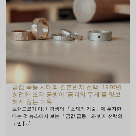
금값 폭등 시대의 결혼반지 선택: 1970년
창업한 조각 공방이 '금괴의 무게'를 양보
하지 않는 이유
브랜드료가 아닌, 평생의 「소재와 기술」에 투자한
다는 것 뉴스에서 보는 「금값 급등」과 반지 선택의
고민 […]