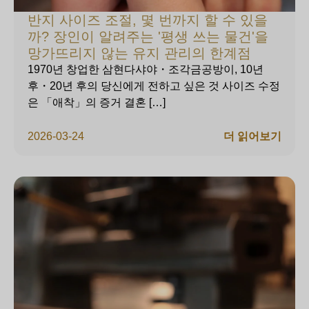
반지 사이즈 조절, 몇 번까지 할 수 있을
까? 장인이 알려주는 '평생 쓰는 물건'을
망가뜨리지 않는 유지 관리의 한계점
1970년 창업한 삼현다샤야・조각금공방이, 10년
후・20년 후의 당신에게 전하고 싶은 것 사이즈 수정
은 「애착」의 증거 결혼 […]
2026-03-24
더 읽어보기