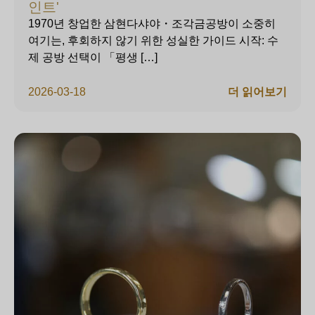
인트'
1970년 창업한 삼현다샤야・조각금공방이 소중히
여기는, 후회하지 않기 위한 성실한 가이드 시작: 수
제 공방 선택이 「평생 […]
2026-03-18
더 읽어보기