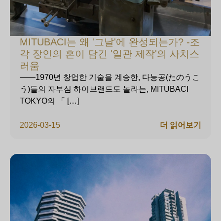
MITUBACI는 왜 '그날'에 완성되는가? -조
각 장인의 혼이 담긴 '일관 제작'의 사치스
러움
——1970년 창업한 기술을 계승한, 다능공(たのうこ
う)들의 자부심 하이브랜드도 놀라는, MITUBACI
TOKYO의 「 […]
2026-03-15
더 읽어보기