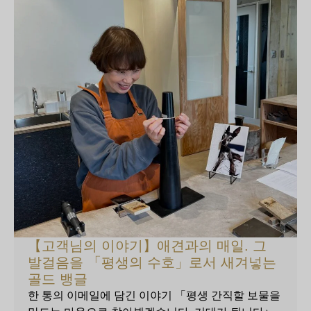
【고객님의 이야기】애견과의 매일. 그
발걸음을 「평생의 수호」로서 새겨넣는
골드 뱅글
한 통의 이메일에 담긴 이야기 「평생 간직할 보물을