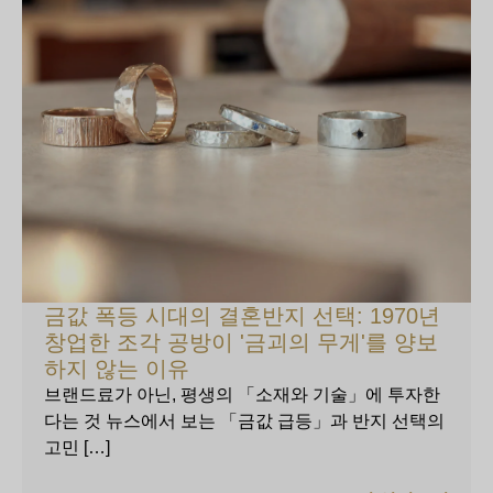
금값 폭등 시대의 결혼반지 선택: 1970년
창업한 조각 공방이 '금괴의 무게'를 양보
하지 않는 이유
브랜드료가 아닌, 평생의 「소재와 기술」에 투자한
다는 것 뉴스에서 보는 「금값 급등」과 반지 선택의
고민 […]