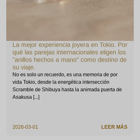
La mejor experiencia joyera en Tokio. Por
qué las parejas internacionales eligen los
"anillos hechos a mano" como destino de
su viaje.
No es solo un recuerdo, es una memoria de por
vida Tokio, desde la energética intersección
Scramble de Shibuya hasta la animada puerta de
Asakusa [...]
2026-03-01
LEER MÁS