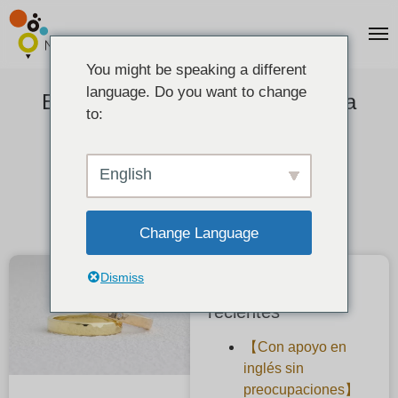
You might be speaking a different
language. Do you want to change
El anillo se limpia gratuitamente a
to:
perpetuidad.
2020-07-07
English
Change Language
Dismiss
Publicaciones
recientes
【Con apoyo en
inglés sin
preocupaciones】