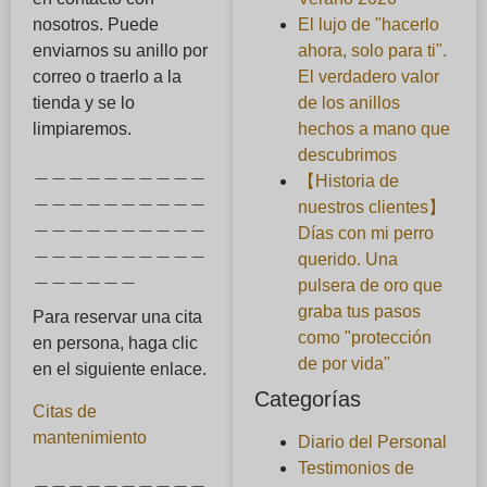
El lujo de "hacerlo
nosotros. Puede
ahora, solo para ti".
enviarnos su anillo por
El verdadero valor
correo o traerlo a la
de los anillos
tienda y se lo
hechos a mano que
limpiaremos.
descubrimos
＿＿＿＿＿＿＿＿＿＿
【Historia de
＿＿＿＿＿＿＿＿＿＿
nuestros clientes】
＿＿＿＿＿＿＿＿＿＿
Días con mi perro
＿＿＿＿＿＿＿＿＿＿
querido. Una
＿＿＿＿＿＿
pulsera de oro que
graba tus pasos
Para reservar una cita
como "protección
en persona, haga clic
de por vida"
en el siguiente enlace.
Categorías
Citas de
mantenimiento
Diario del Personal
Testimonios de
＿＿＿＿＿＿＿＿＿＿