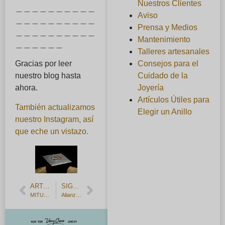
Nuestros Clientes
＿＿＿＿＿＿＿＿＿＿
Aviso
＿＿＿＿＿＿＿＿＿＿
Prensa y Medios
＿＿＿＿＿＿＿＿＿＿
Mantenimiento
＿＿＿＿＿＿
Talleres artesanales
Consejos para el
Gracias por leer
Cuidado de la
nuestro blog hasta
Joyería
ahora.
Artículos Útiles para
También actualizamos
Elegir un Anillo
nuestro Instagram, así
que eche un vistazo.
ARTÍCULO ANTERIOR
SIGUIENTE ARTÍCULO
MITUBACI puede fabricar una alianza cómoda y de tamaño perfecto.
Alianzas hechas a mano: primer redimensionamiento gratuito del anillo.