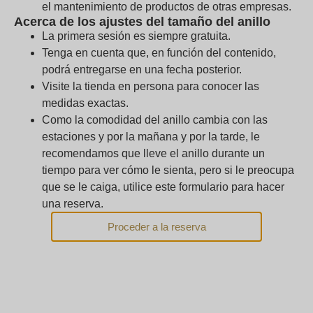
el mantenimiento de productos de otras empresas.
23
24
25
26
27
28
29
Acerca de los ajustes del tamaño del anillo
La primera sesión es siempre gratuita.
30
31
1
2
3
4
5
Tenga en cuenta que, en función del contenido,
podrá entregarse en una fecha posterior.
Visite la tienda en persona para conocer las
medidas exactas.
Continuar
Como la comodidad del anillo cambia con las
estaciones y por la mañana y por la tarde, le
recomendamos que lleve el anillo durante un
tiempo para ver cómo le sienta, pero si le preocupa
que se le caiga, utilice este formulario para hacer
una reserva.
Proceder a la reserva