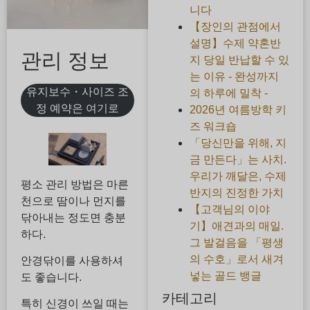
니다
【장인의 관점에서
설명】수제 약혼반
관리 정보
지 당일 반납할 수 있
는 이유 - 완성까지
유지보수・사이즈 조
의 하루에 밀착 -
정 예약은 여기로
2026년 여름방학 키
즈 워크숍
「당신만을 위해, 지
금 만든다」는 사치.
우리가 깨달은, 수제
평소 관리 방법은 마른
반지의 진정한 가치
천으로 땀이나 먼지를
【고객님의 이야
닦아내는 정도면 충분
기】애견과의 매일.
하다.
그 발걸음을 「평생
의 수호」로서 새겨
안경닦이를 사용하셔
넣는 골드 뱅글
도 좋습니다.
카테고리
특히 신경이 쓰일 때는