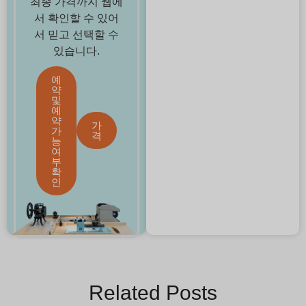
최종 가격까지 웹에
서 확인할 수 있어
서 믿고 선택할 수
있습니다.
예
약
및
예
약
가
가
격
능
여
부
확
인
Related Posts