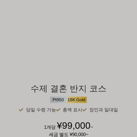
수제 결혼 반지 코스
Pt950
18K Gold
당일 수령 가능
총액 표시
장인과 일대일
¥99,000
1개당
~
세금 별도
¥90,000
~