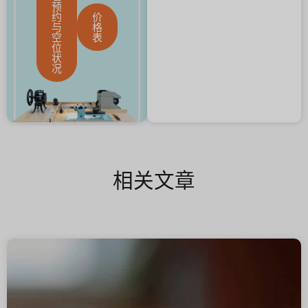
预
约
价
与
格
空
表
位
状
况
相关文章