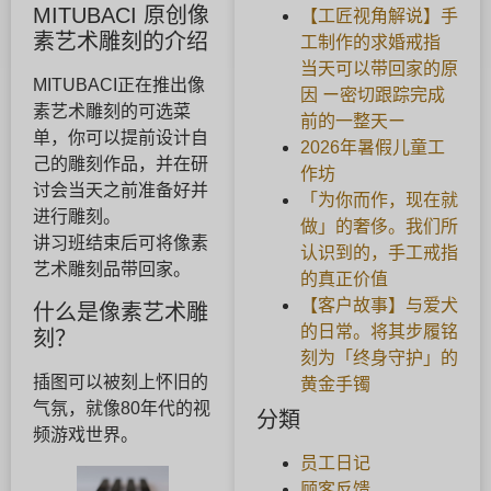
MITUBACI 原创像
【工匠视角解说】手
素艺术雕刻的介绍
工制作的求婚戒指
当天可以带回家的原
MITUBACI正在推出像
因 ー密切跟踪完成
素艺术雕刻的可选菜
前的一整天ー
单，你可以提前设计自
2026年暑假儿童工
己的雕刻作品，并在研
作坊
讨会当天之前准备好并
「为你而作，现在就
进行雕刻。
做」的奢侈。我们所
讲习班结束后可将像素
认识到的，手工戒指
艺术雕刻品带回家。
的真正价值
【客户故事】与爱犬
什么是像素艺术雕
的日常。将其步履铭
刻？
刻为「终身守护」的
插图可以被刻上怀旧的
黄金手镯
气氛，就像80年代的视
分類
频游戏世界。
员工日记
顾客反馈