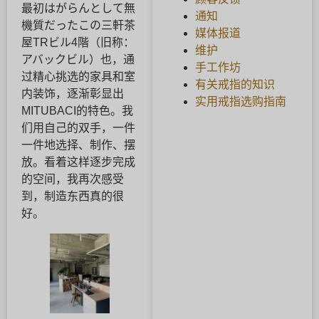
最初はがらんとして無
通知
機質だったこの三軒茶
媒体报道
屋TRビル4階（旧称：
维护
アバックビル）也，通
手工作坊
过精心挑选的家具和室
有关戒指的知识
内装饰，逐渐彰显出
实用戒指选购指南
MITUBACI的特色。我
们用自己的双手，一件
一件地选择、制作、摆
放。看着这样逐步完成
的空间，我再次感受
到，制造东西真的很
好。