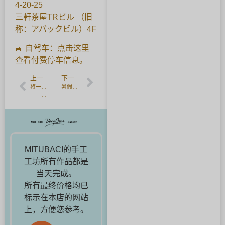
4-20-25
三軒茶屋TRビル （旧
称：アバックビル）4F
🚙 自驾车：点击这里
查看付费停车信息。
上一篇文章
下一篇文章
将一生一次的回忆，透过「故乡纳税」化为永恒纪念——用聪明方式订制婚戒
暑假儿童工作坊 2025.
——MITUBACI TOKYO
MITUBACI的手工
工坊所有作品都是
当天完成。
所有最终价格均已
标示在本店的网站
上，方便您参考。