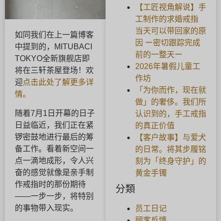
【工匠视角解说】手
工制作的求婚戒指
当天可以带回家的原
如同我们在上一篇博客
因 ー密切跟踪完成
中提到的，MITUBACI
前的一整天ー
TOKYO全新旗舰店即
2026年暑假儿童工
将在三轩茶屋登场！欢
作坊
迎
点击此处了解更多详
「为你而作，现在就
情。
做」的奢侈。我们所
随着7月1日开幕的日子
认识到的，手工戒指
日益临近，我们正在紧
的真正价值
锣密鼓地进行最后的筹
【客户故事】与爱犬
备工作。看着新空间一
的日常。将其步履铭
点一滴地成形，令人兴
刻为「终身守护」的
奋的感觉就像是亲手制
黄金手镯
作戒指时的那份期待
分類
——一步一步，将特别
的事物带入现实。
员工日记
顾客反馈