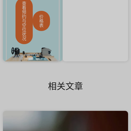
查
看
预
约
价
与
格
空
表
位
状
况
相关文章