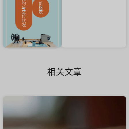
约
价
与
格
空
表
位
状
况
相关文章