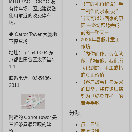
MITUBACI TOKYO 没
【工匠视角解说】手
有停车场，因此建议您
工制作的求婚戒指
使用附近的收费停车
当天可以带回家的原
场。
因 ー密切跟踪完成
前的一整天ー
◆ Carrot Tower 大厦地
2026年暑假儿童工
下停车场
作坊
地址：〒154-0004 东
「为你而作，现在就
京都世田谷区太子堂4-
做」的奢侈。我们所
1-1
认识到的，手工戒指
的真正价值
联系电话：03-5486-
【客户故事】与爱犬
2311
的日常。将其步履铭
刻为「终身守护」的
黄金手镯
分類
附近的 Carrot Tower 是
员工日记
三軒茶屋最显眼的建
顾客反馈
筑。