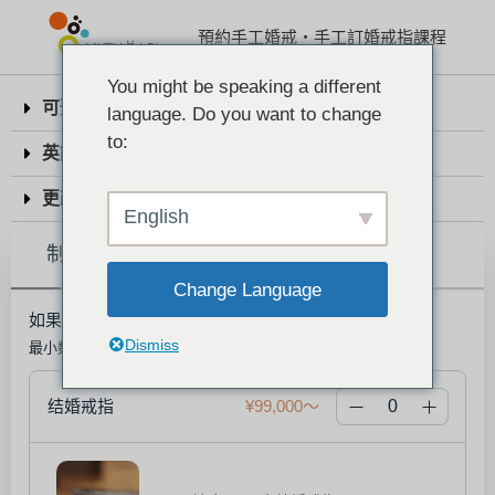
預約手工婚戒・手工訂婚戒指課程
You might be speaking a different
可预约的日期与地点
language. Do you want to change
to:
英語服務・免稅服務
更改预约・取消预约
English
制作数量
Change Language
如果您想要一对，请将数量设置为 "2"。
Dismiss
最小数量: 1
结婚戒指
¥99,000