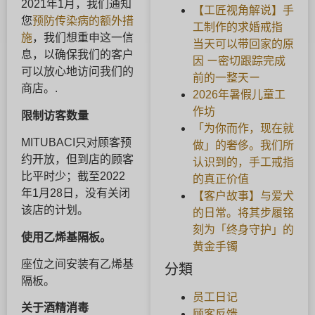
2021年1月，我们通知
【工匠视角解说】手
您
预防传染病的额外措
工制作的求婚戒指
施
，我们想重申这一信
当天可以带回家的原
息，以确保我们的客户
因 ー密切跟踪完成
可以放心地访问我们的
前的一整天ー
商店。.
2026年暑假儿童工
作坊
限制访客数量
「为你而作，现在就
MITUBACI只对顾客预
做」的奢侈。我们所
约开放，但到店的顾客
认识到的，手工戒指
比平时少；截至2022
的真正价值
年1月28日，没有关闭
【客户故事】与爱犬
该店的计划。
的日常。将其步履铭
刻为「终身守护」的
使用乙烯基隔板。
黄金手镯
座位之间安装有乙烯基
分類
隔板。
员工日记
关于酒精消毒
顾客反馈