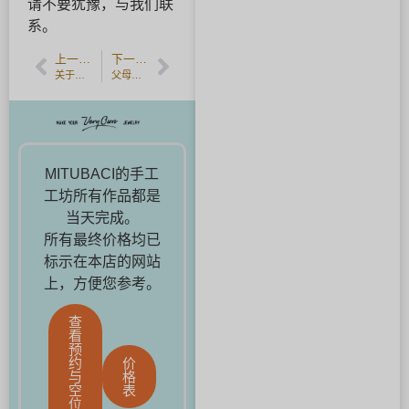
请不要犹豫，与我们联
系。
上一篇文章
下一篇文章
关于开车来 MITUBACI TOKYO
父母和孩子们手工制作的惊喜礼物。
MITUBACI的手工
工坊所有作品都是
当天完成。
所有最终价格均已
标示在本店的网站
上，方便您参考。
查
看
预
约
价
与
格
空
表
位