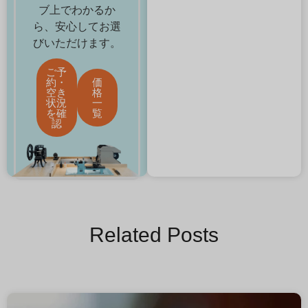
ブ上でわかるか
ら、安心してお選
びいただけます。
ご予
約・
価
空き
格
状況
一
を確
覧
認
Related Posts