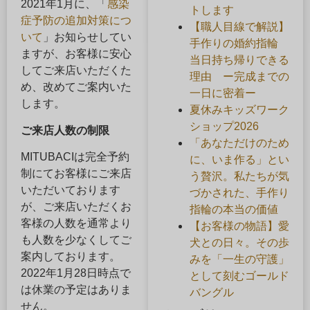
2021年1月に、「
感染
トします
症予防の追加対策につ
【職人目線で解説】
いて
」お知らせしてい
手作りの婚約指輪
ますが、お客様に安心
当日持ち帰りできる
してご来店いただくた
理由 ー完成までの
め、改めてご案内いた
一日に密着ー
します。
夏休みキッズワーク
ショップ2026
ご来店人数の制限
「あなただけのため
MITUBACIは完全予約
に、いま作る」とい
制にてお客様にご来店
う贅沢。私たちが気
いただいております
づかされた、手作り
が、ご来店いただくお
指輪の本当の価値
客様の人数を通常より
【お客様の物語】愛
も人数を少なくしてご
犬との日々。その歩
案内しております。
みを「一生の守護」
2022年1月28日時点で
として刻むゴールド
は休業の予定はありま
バングル
せん。