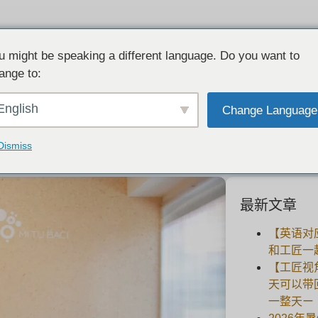
u might be speaking a different language. Do you want to
ange to:
和订婚戒指!为团体、儿童、单身人士和L
English
Change Language
2022-07-03
Dismiss
最新文章
【英语对
和工匠一
【工匠视
天可以带
一整天ー