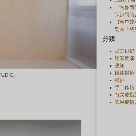
2026年
「为你而
认识到的
【客户故
刻为「终
分類
员工日记
顾客反馈
通知
媒体报道
TUDIO。
维护
手工作坊
有关戒指
实用戒指