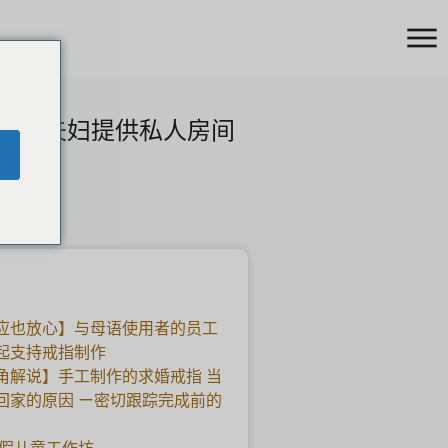
GBT夫妇提供私人房间
应也放心】与母语使用者的员工
起支持戒指制作
角解说】手工制作的求婚戒指 当
回家的原因 ー密切跟踪完成前的