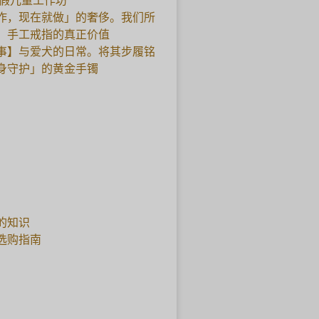
暑假儿童工作坊
作，现在就做」的奢侈。我们所
，手工戒指的真正价值
事】与爱犬的日常。将其步履铭
身守护」的黄金手镯
的知识
选购指南