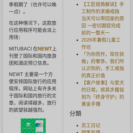
【工匠视角解说】手
季假期了（也许可以晚
工制作的求婚戒指
一点）。
当天可以带回家的原
在这种情况下，这款旅
因 ー密切跟踪完成
行应用程序可能会派上
前的一整天ー
用场：
2026年暑假儿童工
作坊
MITUBACI 在
NEWT
上
「为你而作，现在就
刊登了国际和国内旅游
做」的奢侈。我们所
团和酒店预订信息。
认识到的，手工戒指
NEWT 主要是一个方
的真正价值
便安排国际旅行的应用
【客户故事】与爱犬
程序。网站上有许多关
的日常。将其步履铭
于国际和国内旅行的文
刻为「终身守护」的
章，阅读得越多，旅行
黄金手镯
的欲望就越强烈。
分類
员工日记
顾客反馈