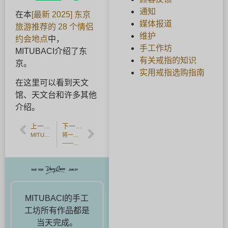
通知
在本
[最新 2025] 东京
媒体报道
旅游推荐的 28 个情侣
维护
约会地点
中，
手工作坊
MITUBACI介绍了东
有关戒指的知识
京。
实用戒指选购指南
在这里可以看到天文
馆、天文台和许多其他
介绍。
上一篇文章
下一篇文章
MITUBACI TOKYO 手作结婚戒指工作坊的五大特色
将一生一次的回忆，透过「故乡纳税」化为永恒纪念——用聪明方式订制婚戒
——MITUBACI TOKYO
MITUBACI的手工
工坊所有作品都是
当天完成。