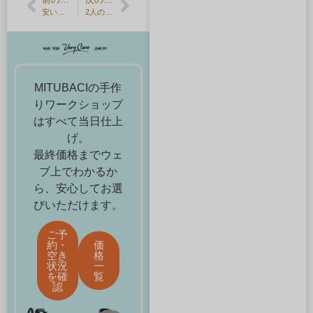
安い結婚指輪を探すポイントや手作り結婚指輪も安く作れることを解説
2人の思い出が積み重なった節目の結婚記念日には特別な指輪を！
MITUBACIの手作
りワークショップ
はすべて当日仕上
げ。
最終価格までウェ
ブ上でわかるか
ら、安心してお選
びいただけます。
ご予
約・
価
空き
格
状況
一
を確
覧
認