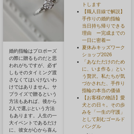
トします
【職人目線で解説】
手作りの婚約指輪
当日持ち帰りできる
理由 ー完成までの
一日に密着ー
夏休みキッズワーク
婚約指輪はプロポーズ
ショップ2026
の際に贈るものだと思
「あなただけのため
われがちですが、必ず
に、いま作る」とい
しもそのタイミング渡
う贅沢。私たちが気
さなくてはいけないわ
づかされた、手作り
けではありません。サ
指輪の本当の価値
プライズで贈るという
【お客様の物語】愛
方法もあれば、後から
犬との日々。その歩
2人で選ぶという方法
みを「一生の守護」
もあります。人生の一
として刻むゴールド
大イベントであるだけ
バングル
に、彼女が心から喜ん