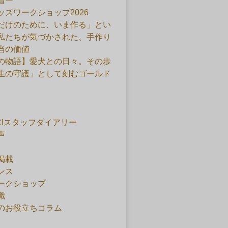
着ー
ッズワークショップ2026
だけのために、いま作る」とい
私たちが気づかされた、手作り
当の価値
の物語】愛犬との日々。その歩
生の守護」として刻むゴールド
ACIスタッフダイアリー
声
掲載
ンス
ークショップ
識
のお役立ちコラム