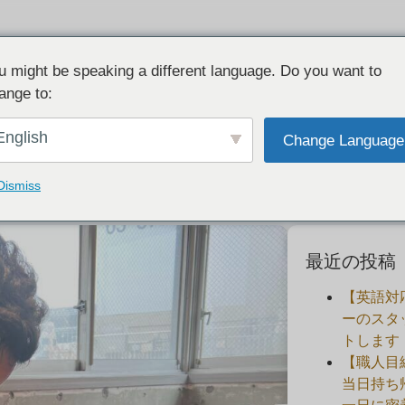
u might be speaking a different language. Do you want to
ange to:
様の声：彼女には内緒で・手作り婚約指輪
English
Change Language
2023-06-18
Dismiss
最近の投稿
【英語対
ーのスタ
トします
【職人目
当日持ち