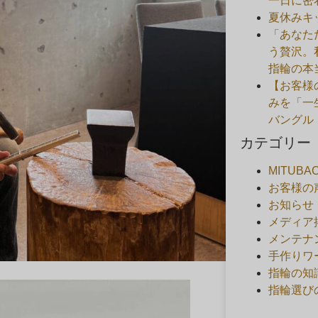
一日に密
夏休みキ
「あなた
う贅沢。
指輪の本
【お客様
みを「一
バングル
カテゴリー
MITUB
お客様の
お知らせ
メディア
メンテナ
手作りワ
指輪の知
指輪選び