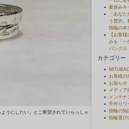
一日に密
夏休みキ
「あなた
う贅沢。
指輪の本
【お客様
みを「一
バングル
カテゴリー
MITUB
お客様の
お知らせ
メディア
メンテナ
手作りワ
指輪の知
るようにしたい」とご希望されていらっしゃ
指輪選び