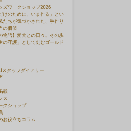
着ー
ッズワークショップ2026
だけのために、いま作る」とい
私たちが気づかされた、手作り
当の価値
の物語】愛犬との日々。その歩
生の守護」として刻むゴールド
ACIスタッフダイアリー
声
掲載
ンス
ークショップ
識
のお役立ちコラム