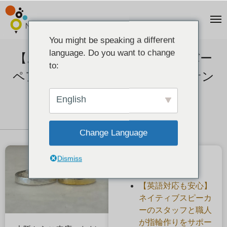
You might be speaking a different
language. Do you want to change
【お客様の声】槌目模様のシルバー
to:
ペアリング・イエローメッキとサン
ドブラスト
English
2022-12-12
Change Language
Dismiss
最近の投稿
【英語対応も安心】
ネイティブスピーカ
ーのスタッフと職人
が指輪作りをサポー