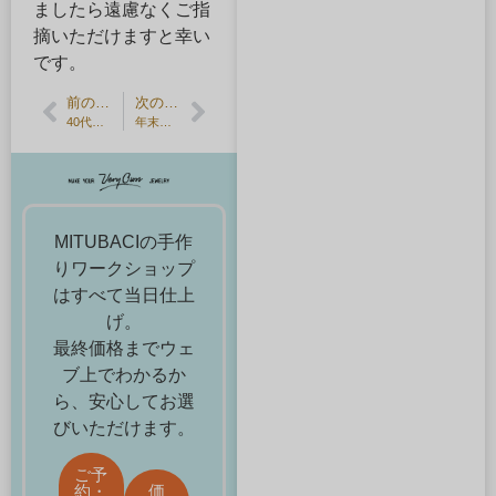
ましたら遠慮なくご指
摘いただけますと幸い
です。
前の記事
次の記事
40代・50代・60代で結婚指輪を探す・手作りもおすすめ
年末年始の営業に関しまして
MITUBACIの手作
りワークショップ
はすべて当日仕上
げ。
最終価格までウェ
ブ上でわかるか
ら、安心してお選
びいただけます。
ご予
約・
価