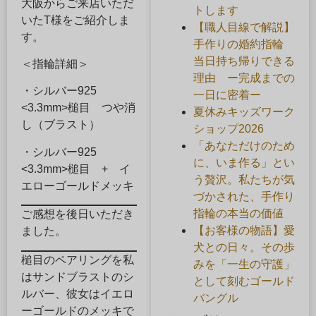
大阪からご来店いただ
トします
いたT様をご紹介しま
【職人目線で解説】
す。
手作りの婚約指輪
当日持ち帰りできる
＜指輪詳細＞
理由 ー完成までの
・シルバー925
一日に密着ー
<3.3mm>槌目 つや消
夏休みキッズワーク
し（ブラスト）
ショップ2026
「あなただけのため
・シルバー925
に、いま作る」とい
<3.3mm>槌目 + イ
う贅沢。私たちが気
エローゴールドメッキ
づかされた、手作り
指輪の本当の価値
ご感想を後日いただき
【お客様の物語】愛
ました。
犬との日々。その歩
槌目のペアリングを私
みを「一生の守護」
はサンドブラストのシ
として刻むゴールド
ルバー、彼女はイエロ
バングル
ーゴールドのメッキで