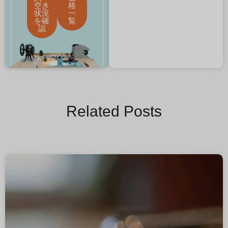
空き
格
状況
一
を確
覧
認
Related Posts