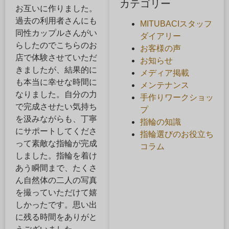
カテゴリー
お互いに作りました。
過去の利用者さんにも
MITUBACIスタッフ
同性カップルさんがい
ダイアリー
らしたのでこちらのお
お客様の声
店で体験させていただ
お知らせ
きましたが、結果的に
メディア掲載
も本当に幸せな時間に
メンテナンス
なりました。自分の力
手作りワークショッ
で完成させたい気持ち
プ
を汲みながらも、丁寧
指輪の知識
にサポートしてくださ
指輪選びのお役立ち
って素敵な指輪が完成
コラム
しました。指輪を着け
あう瞬間まで、たくさ
ん自然体の二人の写真
を撮っていただけて嬉
しかったです。思い出
に残る時間をありがと